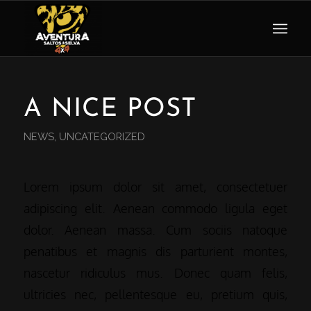
A NICE POST
NEWS
,
UNCATEGORIZED
Lorem ipsum dolor sit amet, consectetuer
adipiscing elit. Aenean commodo ligula eget
dolor. Aenean massa. Cum sociis natoque
penatibus et magnis dis parturient montes,
nascetur ridiculus mus. Donec quam felis,
ultricies nec, pellentesque eu, pretium quis,