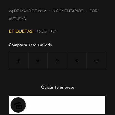
/
/
24 DE MAYO DE 2012
0 COMENTARIOS
POR
AVENSYS
ETIQUETAS:
FOOD
,
FUN
Compartir esta entrada
Quizás te interese
A small gallery