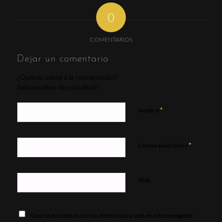
0
COMENTARIOS
Dejar un comentario
¿Quieres unirte a la conversación?
Siéntete libre de contribuir!
*
Nombre
*
Correo electrónico
Web
Guarda mi nombre, correo electrónico y web en este navegador