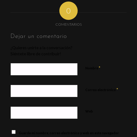
0
COMENTARIOS
Dejar un comentario
¿Quieres unirte a la conversación?
Siéntete libre de contribuir!
*
Nombre
*
Correo electrónico
Web
Guarda mi nombre, correo electrónico y web en este navegador