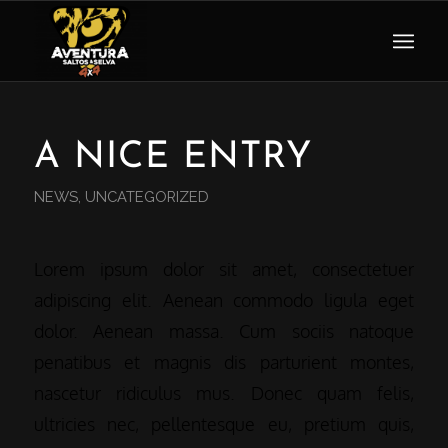
A NICE ENTRY
NEWS
,
UNCATEGORIZED
Lorem ipsum dolor sit amet, consectetuer
adipiscing elit. Aenean commodo ligula eget
dolor. Aenean massa. Cum sociis natoque
penatibus et magnis dis parturient montes,
nascetur ridiculus mus. Donec quam felis,
ultricies nec, pellentesque eu, pretium quis,